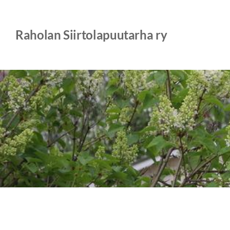
Siirry
sivun
Raholan Siirtolapuutarha ry
sisältöön