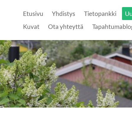
Etusivu
Yhdistys
Tietopankki
Uu
Kuvat
Ota yhteyttä
Tapahtumablo