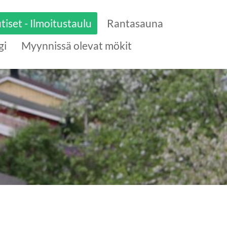
tiset - Ilmoitustaulu
Rantasauna
gi
Myynnissä olevat mökit