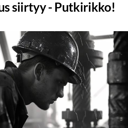
s siirtyy - Putkirikko!