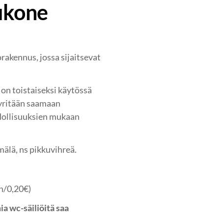
ukone
rakennus, jossa sijaitsevat
on toistaiseksi käytössä
pyritään saamaan
dollisuuksien mukaan
lä, ns pikkuvihreä.
in/0,20€)
a wc-säiliöitä saa