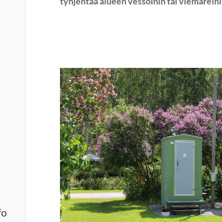
tyhjentää alueen vessoihin tai viemäreihi
fo