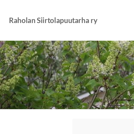
Siirry
sivun
Raholan Siirtolapuutarha ry
sisältöön