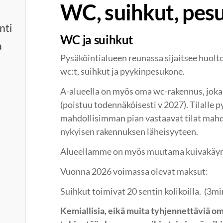
WC, suihkut, pes
nti
WC ja suihkut
a
Pysäköintialueen reunassa sijaitsee huolto
wc:t, suihkut ja pyykinpesukone.
A-alueella on myös oma wc-rakennus, joka 
(poistuu todennäköisesti v 2027). Tilalle 
mahdollisimman pian vastaavat tilat mah
nykyisen rakennuksen läheisyyteen.
Alueellamme on myös muutama kuivakäymä
Vuonna 2026 voimassa olevat maksut:
Suihkut toimivat 20 sentin kolikoilla. (3m
Kemiallisia, eikä muita tyhjennettäviä omi