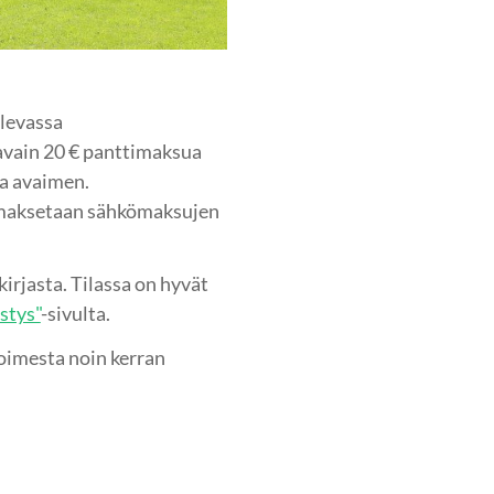
olevassa
avain 20 € panttimaksua
aa avaimen.
 maksetaan sähkömaksujen
irjasta. Tilassa on hyvät
stys"
-sivulta.
oimesta noin kerran