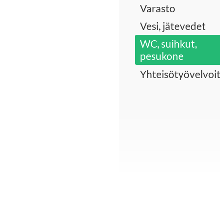
Varasto
Vesi, jätevedet
WC, suihkut,
pesukone
Yhteisötyövelvoi