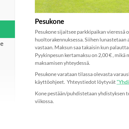
Pesukone
Pesukone sijaitsee parkkipaikan vieressä 
huoltorakennuksessa. Siihen lunastetaan 
te
vastaan. Maksun saa takaisin kun palautt
Pyykinpesun kertamaksu on 2,00 € , mikä
maksamisen yhteydessä.
Pesukone varataan tilassa olevasta varausk
käyttöohjeet. Yhteystiedot löytyvät
"Yhdi
Kone pestään/puhdistetaan yhdistyksen t
viikossa.