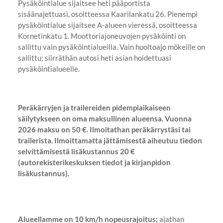
Pysäköintialue sijaitsee heti pääportista
sisäänajettuasi, osoitteessa Kaarilankatu 26. Pienempi
pysäköintialue sijaitsee A-alueen vieressä, osoitteessa
Kornetinkatu 1. Moottoriajoneuvojen pysäköinti on
sallittu vain pysäköintialueilla. Vain huoltoajo mökeille on
sallittu; siirräthän autosi heti asian hoidettuasi
pysäköintialueelle.
Peräkärryjen ja trailereiden pidempiaikaiseen
säilytykseen on oma maksullinen alueensa. Vuonna
2026 maksu on 50 €. Ilmoitathan peräkärrystäsi tai
trailerista. Ilmoittamatta jättämisestä aiheutuu tiedon
selvittämisestä lisäkustannus 20 €
(autorekisterikeskuksen tiedot ja kirjanpidon
lisäkustannus).
Alueellamme on 10 km/h nopeusrajoitus;
ajathan