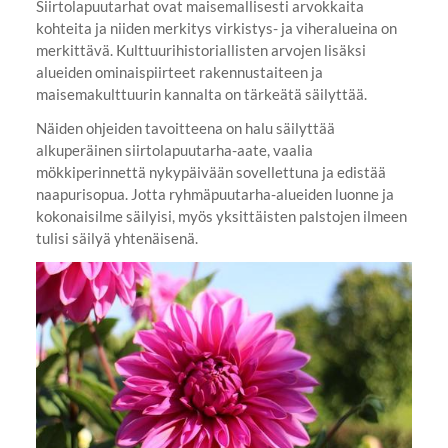
Siirtolapuutarhat ovat maisemallisesti arvokkaita
kohteita ja niiden merkitys virkistys- ja viheralueina on
merkittävä. Kulttuurihistoriallisten arvojen lisäksi
alueiden ominaispiirteet rakennustaiteen ja
maisemakulttuurin kannalta on tärkeätä säilyttää.
Näiden ohjeiden tavoitteena on halu säilyttää
alkuperäinen siirtolapuutarha-aate, vaalia
mökkiperinnettä nykypäivään sovellettuna ja edistää
naapurisopua. Jotta ryhmäpuutarha-alueiden luonne ja
kokonaisilme säilyisi, myös yksittäisten palstojen ilmeen
tulisi säilyä yhtenäisenä.