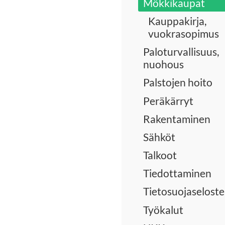
Mökkikaupat
Kauppakirja,
vuokrasopimus
Paloturvallisuus,
nuohous
Palstojen hoito
Peräkärryt
Rakentaminen
Sähköt
Talkoot
Tiedottaminen
Tietosuojaseloste
Työkalut