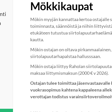
Mökkikaupat
nti
Mökin myyjän kannattaa kertoa ostajalle 
a
toiminnasta, säännöistä ja niihin liittyvist
etukäteen tutustua siirtolapuutarhaelämä
kautta.
Mökin ostajan on oltava pirkanmaalainen, e
siirtolapuutarhapalstaa hallusssaan.
Mökin ostaja liittyy Raholan siirtolapuutar
maksaa liittymismaksun (2000 € v 2026).
Ostajan tulee toimittaa jäsenvastaavalle 
vuokrasopimus kahtena kappaleena alleki
verottajan todistus varainsiirtoveroilmo