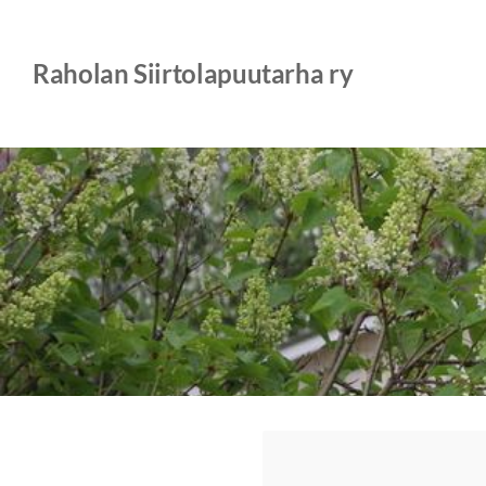
Siirry
sivun
Raholan Siirtolapuutarha ry
sisältöön