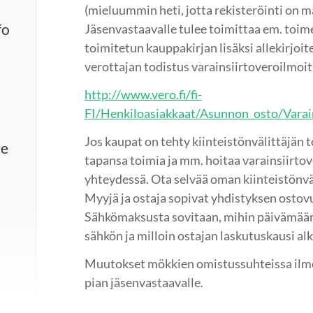
(mieluummin heti, jotta rekisteröinti on m
fo
Jäsenvastaavalle tulee toimittaa em. toime
toimitetun kauppakirjan lisäksi allekirjoi
verottajan todistus varainsiirtoveroilmoi
http://www.vero.fi/fi-
FI/Henkiloasiakkaat/Asunnon_osto/Vara
Jos kaupat on tehty kiinteistönvälittäjän 
te
tapansa toimia ja mm. hoitaa varainsiirt
yhteydessä. Ota selvää oman kiinteistönvä
Myyjä ja ostaja sopivat yhdistyksen osto
Sähkömaksusta sovitaan, mihin päivämäär
sähkön ja milloin ostajan laskutuskausi alk
Muutokset mökkien omistussuhteissa ilm
pian jäsenvastaavalle.