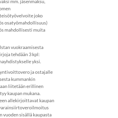
avaksi mm. jäsenmaksu,
uomen
teisötyövelvoite joko
myös osatyömahdollisuus)
ös mahdollisesti muita
alstan vuokraamisesta
rjoja tehdään 3 kpl:
hayhdistykselle yksi.
ntivoittovero ja ostajalle
isesta kummankin
an liitetään erillinen
irtyy kaupan mukana.
een allekirjoittavat kaupan
varainsiirtoveroilmoitus
 vuoden sisällä kaupasta