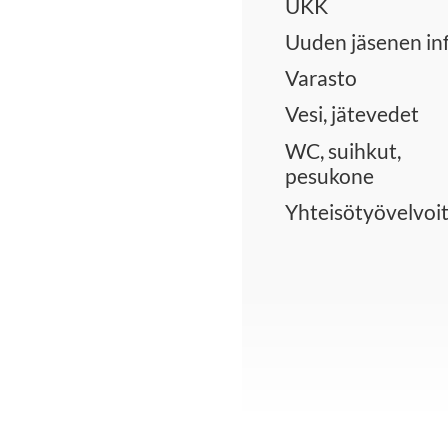
UKK
Uuden jäsenen in
Varasto
Vesi, jätevedet
WC, suihkut,
pesukone
Yhteisötyövelvoi