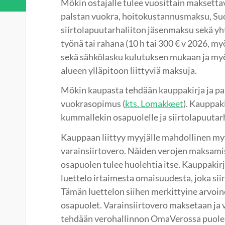
Mökin ostajalle tulee vuosittain maksett
palstan vuokra, hoitokustannusmaksu, S
siirtolapuutarhaliiton jäsenmaksu sekä yh
työnä tai rahana (10 h tai 300 € v 2026, 
sekä sähkölasku kulutuksen mukaan ja my
alueen ylläpitoon liittyviä maksuja.
Mökin kaupasta tehdään kauppakirja ja p
vuokrasopimus (
kts. Lomakkeet
). Kauppaki
kummallekin osapuolelle ja siirtolapuutar
Kauppaan liittyy myyjälle mahdollinen myy
varainsiirtovero. Näiden verojen maksam
osapuolen tulee huolehtia itse. Kauppakirja
luettelo irtaimesta omaisuudesta, joka si
Tämän luettelon siihen merkittyine arvoin
osapuolet. Varainsiirtovero maksetaan ja 
tehdään verohallinnon OmaVerossa puolen