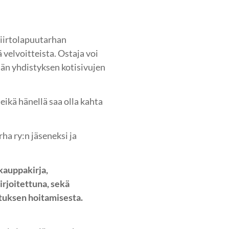
siirtolapuutarhan
ä velvoitteista. Ostaja voi
än yhdistyksen kotisivujen
ikä hänellä saa olla kahta
ha ry:n jäseneksi ja
kauppakirja,
rjoitettuna, sekä
ituksen hoitamisesta.