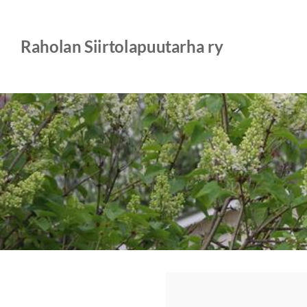
Siirry
sivun
Raholan Siirtolapuutarha ry
sisältöön