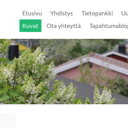
Etusivu
Yhdistys
Tietopankki
Uu
Kuvat
Ota yhteyttä
Tapahtumablo