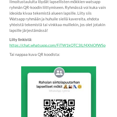
Ilmoitustaululta löydät lapsellisten mökkien watsapp
ryhmän QR-koodin liittymiseen. Ryhmässä voi kuka vain
ideoida kivaa tekemistä alueen lapsille. Liity siis
Watsapp ryhmään ja huhuile siellä kavereita, ehdota
yhteistä tekemistä tai vinkkaa muillekin, jos olet jotakin
lapsille järjestämässä!
Liity linkistä:
https://chat.whatsapp.com/FiTW1kQTC3lLf4XhlOfWSp
Tai nappaa kuva QR koodista: