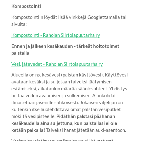
Kompostointi
Kompostointiin löydät lisää vinkkejä Googlettamalla tai
sivulta:
Kompostointi - Raholan Siirtolapuutarha ry
Ennen ja jälkeen kesäkauden - tärkeät hoitotoimet
palstalla
Vesi, jätevedet - Raholan Siirtolapuutarha ry
Alueella on ns. kesävesi (palstan käyttövesi). Käyttövesi
avataan kesäksi ja suljetaan talveksi jäätymisen
estämiseksi, aikataulun määrää sääolosuhteet. Yhdistys
hoitaa veden avaamisen ja sulkemisen. Ajankohdat
ilmoitetaan jäsenille sähköisesti. Jokaisen viljelijän on
kuitenkin itse huolehdittava omat palstan vesiputket
mökiltä vesipisteelle.
Pidäthän palstasi päähanan
kesäkaudella aina suljettuna, kun palstallasi ei ole
ketään paikalla!
Talveksi hanat jätetään auki-asentoon.