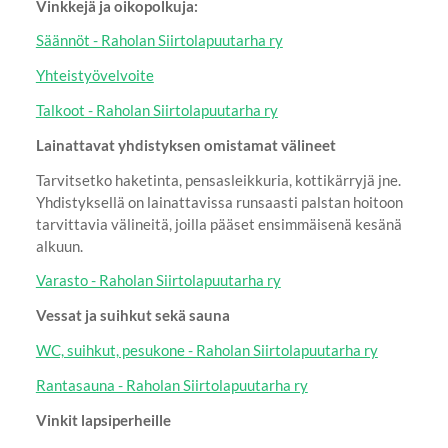
Vinkkejä ja oikopolkuja:
Säännöt - Raholan Siirtolapuutarha ry
Yhteistyövelvoite
Talkoot - Raholan Siirtolapuutarha ry
Lainattavat yhdistyksen omistamat välineet
Tarvitsetko haketinta, pensasleikkuria, kottikärryjä jne.
Yhdistyksellä on lainattavissa runsaasti palstan hoitoon
tarvittavia välineitä, joilla pääset ensimmäisenä kesänä
alkuun.
Varasto - Raholan Siirtolapuutarha ry
Vessat ja suihkut sekä sauna
WC, suihkut, pesukone - Raholan Siirtolapuutarha ry
Rantasauna - Raholan Siirtolapuutarha ry
Vinkit lapsiperheille