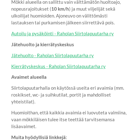
Mökki alueella on sallittu vain välttämätön huoltoajo,
nopeusrajoitukset (
10 km/h
) ja muut viljelijät sekä
ulkoilijat huomioiden. Ajoneuvo on välittömästi
lastauksen tai purkamisen jälkeen siirrettävä pois.
Autoilu ja pysäköinti - Raholan Siirtolapuutarha ry
Jätehuolto ja kierrätyskeskus
Jätehuolto - Raholan Siirtolapuutarha ry
Kierrätyskeskus - Raholan Siirtolapuutarha ry
Avaimet alueella
Siirtolapuutarhalla on käytössä useita eri avaimia (mm.
roskikset, wc- ja suihkutilat, portit ja mahdolliset
yhteistilat).
Huomioithan, että kaikkia avaimia ei luovuteta valmiina,
vaan mökkiläisen tulee itse teettää tarvitsemansa
lisäavaimet.
Muita hyödyllisiä linkkejä: