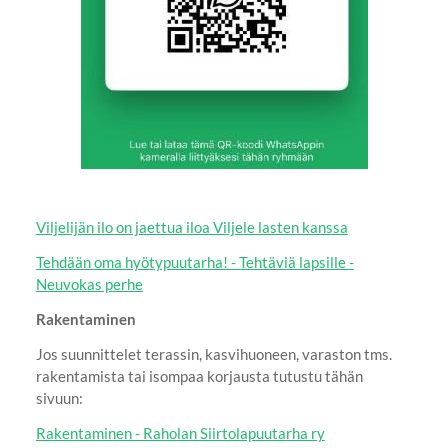
Viljelijän ilo on jaettua iloa Viljele lasten kanssa
Tehdään oma hyötypuutarha! - Tehtäviä lapsille -
Neuvokas perhe
Rakentaminen
Jos suunnittelet terassin, kasvihuoneen, varaston tms.
rakentamista tai isompaa korjausta tutustu tähän
sivuun:
Rakentaminen - Raholan Siirtolapuutarha ry