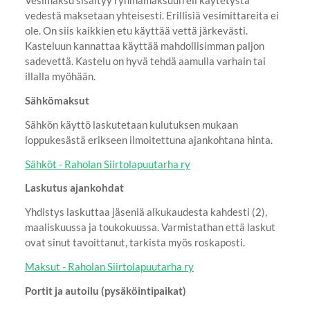
Vesimaksu sisältyy ryhmämaksuun eli käytetystä
vedestä maksetaan yhteisesti. Erillisiä vesimittareita ei
ole. On siis kaikkien etu käyttää vettä järkevästi.
Kasteluun kannattaa käyttää mahdollisimman paljon
sadevettä. Kastelu on hyvä tehdä aamulla varhain tai
illalla myöhään.
Sähkömaksut
Sähkön käyttö laskutetaan kulutuksen mukaan
loppukesästä erikseen ilmoitettuna ajankohtana hinta.
Sähköt - Raholan Siirtolapuutarha ry
Laskutus ajankohdat
Yhdistys laskuttaa jäseniä alkukaudesta kahdesti (2),
maaliskuussa ja toukokuussa. Varmistathan että laskut
ovat sinut tavoittanut, tarkista myös roskaposti.
Maksut - Raholan Siirtolapuutarha ry
Portit ja autoilu (pysäköintipaikat)