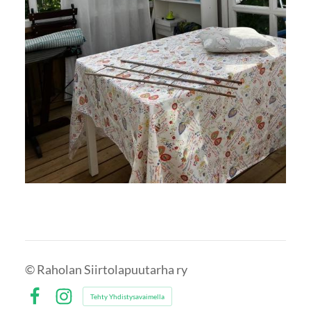
©
Raholan Siirtolapuutarha ry
Tehty Yhdistysavaimella