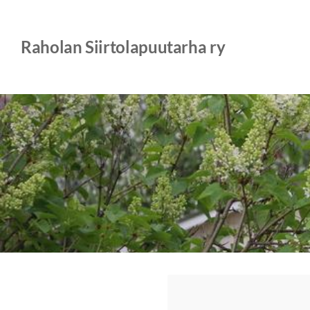
Siirry
sivun
Raholan Siirtolapuutarha ry
sisältöön