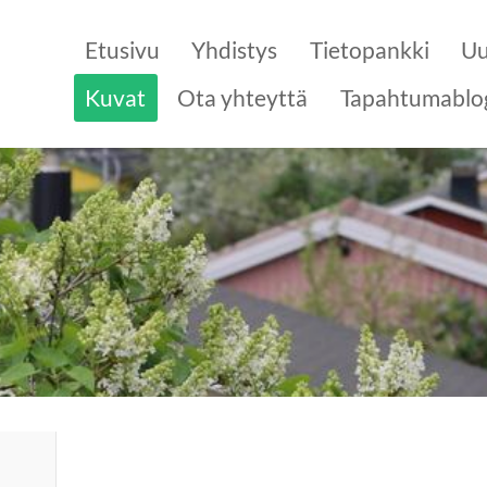
Etusivu
Yhdistys
Tietopankki
Uu
Kuvat
Ota yhteyttä
Tapahtumablo