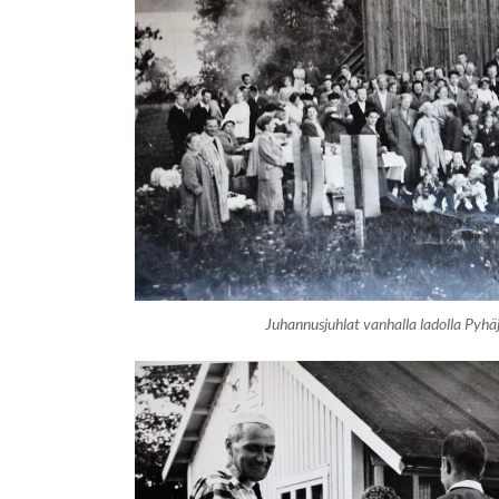
Juhannusjuhlat vanhalla ladolla Pyhä