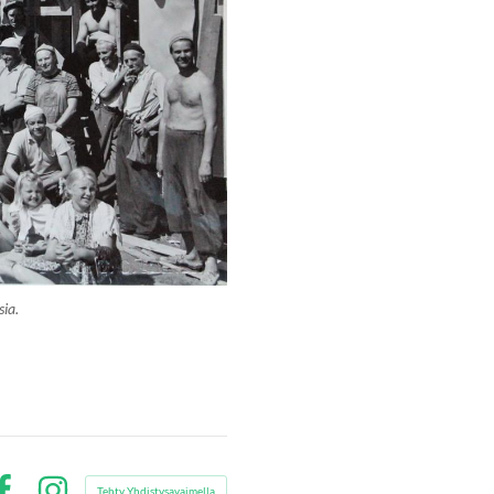
sia.
Tehty Yhdistysavaimella