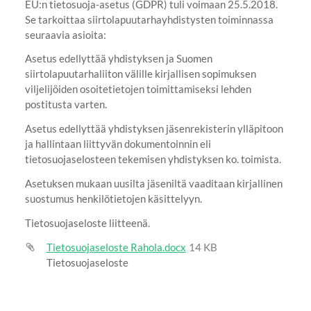
EU:n tietosuoja-asetus (GDPR) tuli voimaan 25.5.2018.
Se tarkoittaa siirtolapuutarhayhdistysten toiminnassa
seuraavia asioita:
Asetus edellyttää yhdistyksen ja Suomen
siirtolapuutarhaliiton välille kirjallisen sopimuksen
viljelijöiden osoitetietojen toimittamiseksi lehden
postitusta varten.
Asetus edellyttää yhdistyksen jäsenrekisterin ylläpitoon
ja hallintaan liittyvän dokumentoinnin eli
tietosuojaselosteen tekemisen yhdistyksen ko. toimista.
Asetuksen mukaan uusilta jäseniltä vaaditaan kirjallinen
suostumus henkilötietojen käsittelyyn.
Tietosuojaseloste liitteenä.
Tietosuojaseloste Rahola.docx
14 KB
Tietosuojaseloste