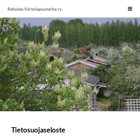
Siirry
Raholan Siirtolapuutarha ry
Vali
sivun
sisältöön
Tietosuojaseloste