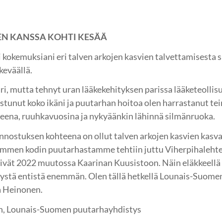
EN KANSSA KOHTI KESÄÄ
 kokemuksiani eri talven arkojen kasvien talvettamisesta si
keväällä.
ri, mutta tehnyt uran lääkekehityksen parissa lääketeolli
ostunut koko ikäni ja puutarhan hoitoa olen harrastanut te
teena, ruuhkavuosina ja nykyäänkin lähinnä silmänruoka.
innostuksen kohteena on ollut talven arkojen kasvien kasv
mmen kodin puutarhastamme tehtiin juttu Viherpihalehtee
tyivät 2022 muutossa Kaarinan Kuusistoon. Näin eläkkeellä 
stystä entistä enemmän. Olen tällä hetkellä Lounais-Suom
a Heinonen.
en, Lounais-Suomen puutarhayhdistys