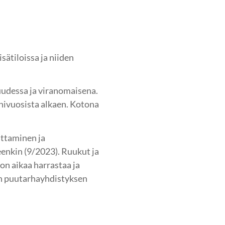
sätiloissa ja niiden
suudessa ja viranomaisena.
inivuosista alkaen. Kotona
attaminen ja
nkin (9/2023). Ruukut ja
on aikaa harrastaa ja
en puutarhayhdistyksen