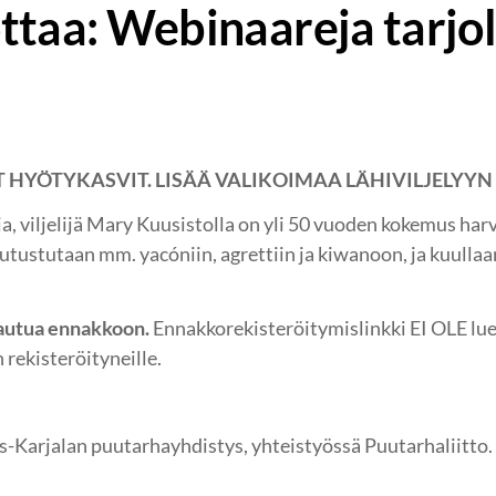
ttaa: Webinaareja tarjol
 HYÖTYKASVIT. LISÄÄ VALIKOIMAA LÄHIVILJELYYN
ija, viljelijä Mary Kuusistolla on yli 50 vuoden kokemus h
utustutaan mm. yacóniin, agrettiin ja kiwanoon, ja kuullaan
tautua ennakkoon.
Ennakkorekisteröitymislinkki EI OLE lu
 rekisteröityneille.
s-Karjalan puutarhayhdistys, yhteistyössä Puutarhaliitto.