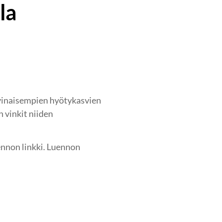
la
arvinaisempien hyötykasvien
 vinkit niiden
ennon linkki. Luennon