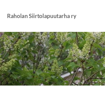
Siirry
sivun
Raholan Siirtolapuutarha ry
sisältöön