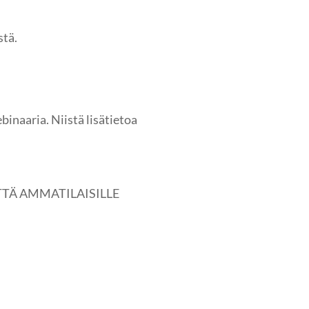
stä.
inaaria. Niistä lisätietoa
TTÄ AMMATILAISILLE