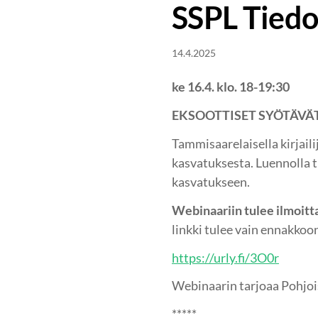
SSPL Tiedo
14.4.2025
ke 16.4. klo. 18-19:30
EKSOOTTISET SYÖTÄVÄT
Tammisaarelaisella kirjail
kasvatuksesta. Luennolla t
kasvatukseen.
Webinaariin tulee ilmoit
linkki tulee vain ennakkoon
https://urly.fi/3O0r
Webinaarin tarjoaa Pohjoi
*****