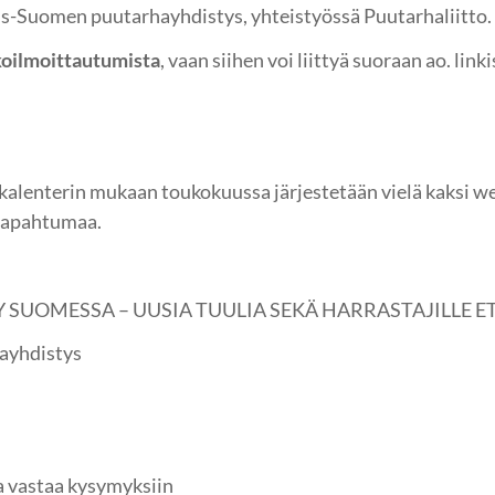
s-Suomen puutarhayhdistys, yhteistyössä Puutarhaliitto.
koilmoittautumista
, vaan siihen voi liittyä suoraan ao. linki
lenterin mukaan toukokuussa järjestetään vielä kaksi web
n tapahtumaa.
Y SUOMESSA – UUSIA TUULIA SEKÄ HARRASTAJILLE E
ayhdistys
a vastaa kysymyksiin