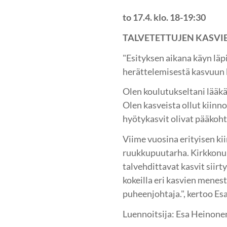
to 17.4. klo. 18-19:30
TALVETETTUJEN KASVI
"Esityksen aikana käyn läpi
herättelemisestä kasvuun 
Olen koulutukseltani lääkä
Olen kasveista ollut kiinn
hyötykasvit olivat pääkoh
Viime vuosina erityisen ki
ruukkupuutarha. Kirkkonu
talvehdittavat kasvit siir
kokeilla eri kasvien mene
puheenjohtaja.", kertoo Es
Luennoitsija: Esa Heinon