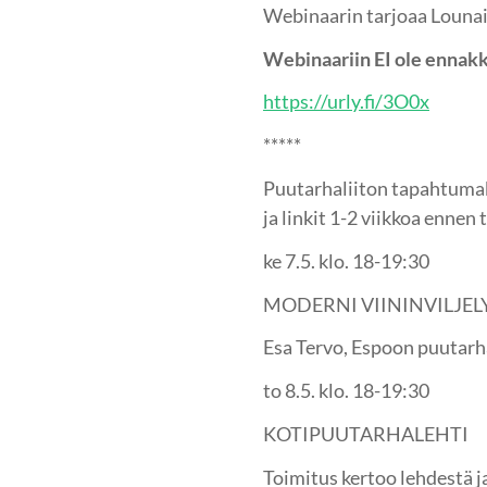
Webinaarin tarjoaa Lounai
Webinaariin EI ole ennak
https://urly.fi/3O0x
*****
Puutarhaliiton tapahtumaka
ja linkit 1-2 viikkoa enne
ke 7.5. klo. 18-19:30
MODERNI VIININVILJEL
Esa Tervo, Espoon puutarh
to 8.5. klo. 18-19:30
KOTIPUUTARHALEHTI
Toimitus kertoo lehdestä j