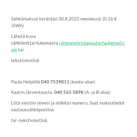
Sähkömaksut kerätään 30.8.2025 mennessä. (0,16 €
/kWh)
Lähetä kuva
sähkömittarilukemasta
raholansiirtolapuutarha@gmail.c
om
tai
tekstiviestinä
Paula Helpiölä
040 7539011
(kanta-alue)
Kaarin Järventausta
040 565 5898
(A- ja B-alue)
Liitä viestiin nimesi ja mökkisi numero. Saat maksutiedot
vastaussähköpostina
tai -tekstiviestinä.