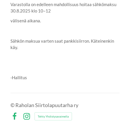
Varastolla on edelleen mahdollisuus hoitaa sähkömaksu
30.8.2025 klo 10–12
välisenä aikana.
Sähkön maksua varten saat pankkisiirron. Käteinenkin
käy.
-Hallitus
©
Raholan Siirtolapuutarha ry
Tehty Yhdistysavaimella
Facebook
Instagram