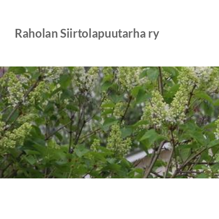
Siirry
sivun
Raholan Siirtolapuutarha ry
sisältöön