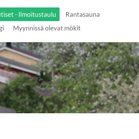
tiset - Ilmoitustaulu
Rantasauna
gi
Myynnissä olevat mökit