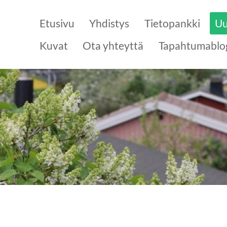
Etusivu
Yhdistys
Tietopankki
Uu
Kuvat
Ota yhteyttä
Tapahtumablo